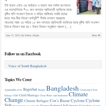
ইউ ক্যান এইড এর অর্থায়নে ও ভয়েস অফ সাউথ বাংলাদেশ
এর সহযোগিতায় ❝৩০ জন অসহায় প্রতিবন্ধী ব্যক্তির মাঝে
বৃষ্টির পানি সংরক্ষণ ট্যাংক ও বাড়ির আঙ্গিনায় সবজি চাষের
জন্য সার-বীজ বিতরণ কর্মসূচী❞ শীর্ষক চলমান প্রকল্পের
আওতায় আজ ২য় পর্যায়ে ১৫ জন অসহায় প্রতিবন্ধী ব্যক্তির মাঝে বৃষ্টির পানি সংরক্ষণ
ট্যাংক বিতরণ করা হয়। উক্ত বিতরণ অনুষ্ঠানে প্রধান […]
June 15, 2024 |
By
Editor
|
Reply
More
Follow us on Facebook
Voice of South Bangladesh
Topics We Cover
Bangladesh
Bagerhat
Agunmukha river
Bangla
Catalyzing Clean
Climate
Child Marriage
Energy
CDD
Clean Water and Sanitation
Change
Cyclone
Cox's Bazar
Cyclone
Climate Refugee
Sidr
featured
full-image
Farmer
Galachipa
Development
eco-friendly
Gender