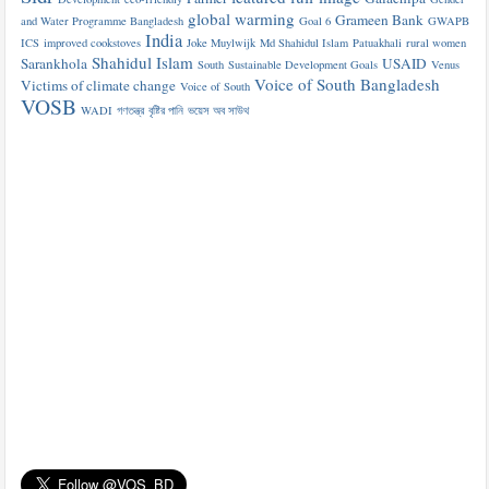
global warming
Grameen Bank
and Water Programme Bangladesh
Goal 6
GWAPB
India
ICS
improved cookstoves
Joke Muylwijk
Md Shahidul Islam
Patuakhali
rural women
Shahidul Islam
Sarankhola
USAID
South
Sustainable Development Goals
Venus
Voice of South Bangladesh
Victims of climate change
Voice of South
VOSB
WADI
গণতন্ত্র
বৃষ্টির পানি
ভয়েস অব সাউথ